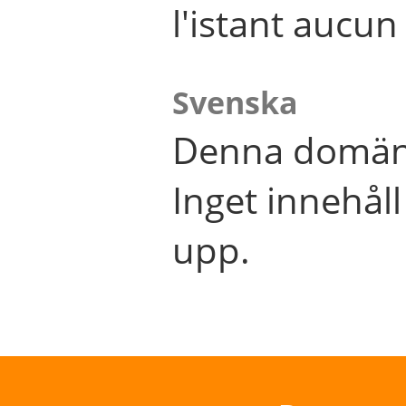
l'istant aucu
Svenska
Denna domän 
Inget innehål
upp.